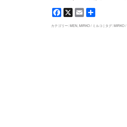
Facebook
X
Email
共
有
カテゴリー:
MEN
,
MIRKO / ミルコ
|
タグ:
MIRKO 