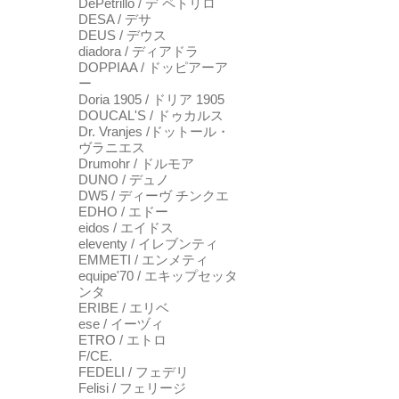
DePetrillo / デ ペトリロ
DESA / デサ
DEUS / デウス
diadora / ディアドラ
DOPPIAA / ドッピアーア
ー
Doria 1905 / ドリア 1905
DOUCAL'S / ドゥカルス
Dr. Vranjes /ドットール・
ヴラニエス
Drumohr / ドルモア
DUNO / デュノ
DW5 / ディーヴ チンクエ
EDHO / エドー
eidos / エイドス
eleventy / イレブンティ
EMMETI / エンメティ
equipe'70 / エキップセッタ
ンタ
ERIBE / エリベ
ese / イーヅィ
ETRO / エトロ
F/CE.
FEDELI / フェデリ
Felisi / フェリージ