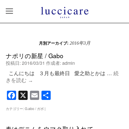
月別アーカイブ:
2016年3月
ナポリの新星 / Gabo
投稿日:
2016/03/31
作成者:
admin
こんにちは ３月も最終日 愛之助とかは …
続
きを読む
→
Facebook
X
Email
共
有
カテゴリー:
G.abo / ガボ
|
春はデニムをウマク取り入れて