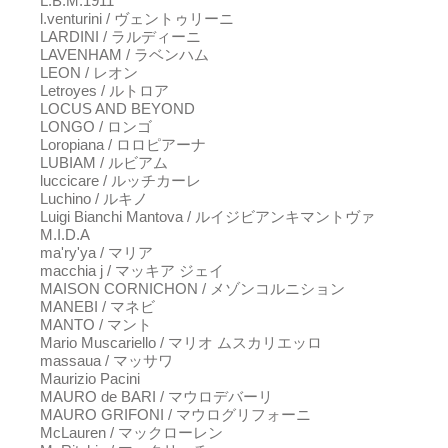
L.B.M.1911
l.venturini / ヴェントゥリーニ
LARDINI / ラルディーニ
LAVENHAM / ラベンハム
LEON / レオン
Letroyes / ルトロア
LOCUS AND BEYOND
LONGO / ロンゴ
Loropiana / ロロピアーナ
LUBIAM / ルビアム
luccicare / ルッチカーレ
Luchino / ルキノ
Luigi Bianchi Mantova / ルイジビアンキマントヴァ
M.I.D.A
ma'ry'ya / マリア
macchia j / マッキア ジェイ
MAISON CORNICHON / メゾンコルニション
MANEBI / マネビ
MANTO / マント
Mario Muscariello / マリオ ムスカリエッロ
massaua / マッサワ
Maurizio Pacini
MAURO de BARI / マウロデバーリ
MAURO GRIFONI / マウログリフォーニ
McLauren / マックローレン