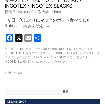
INCOTEX / INCOTEX SLACKS
投稿日:
2016/03/27
作成者:
admin
今日 久しぶりにマックのポテト食べました
&nbsp …
続きを読む
→
Facebook
X
Email
共
有
カテゴリー:
DE PIO / デピオ
,
G.abo / ガボ
,
INCOTEX / インコテックス
,
INCOTEX RED / インコテックス レッド
,
INCOTEX SLACKS / インコテック
ス スラックス
|
タグ:
HERNO / ヘルノ
,
INCOTEX / インコテックス
,
INCOTEX SLACKS / インコテックス スラックス
|
←
過去の投稿
ONLINE SHOP