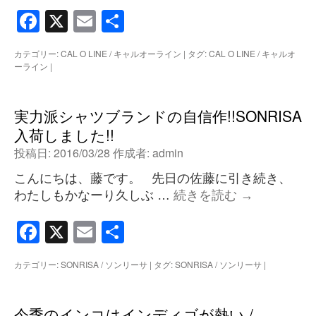
Facebook
X
Email
共
有
カテゴリー:
CAL O LINE / キャルオーライン
|
タグ:
CAL O LINE / キャルオ
ーライン
|
実力派シャツブランドの自信作!!SONRISA
入荷しました!!
投稿日:
2016/03/28
作成者:
admin
こんにちは、藤です。 先日の佐藤に引き続き、
わたしもかなーり久しぶ …
続きを読む
→
Facebook
X
Email
共
有
カテゴリー:
SONRISA / ソンリーサ
|
タグ:
SONRISA / ソンリーサ
|
今季のインコはインディゴが熱い /