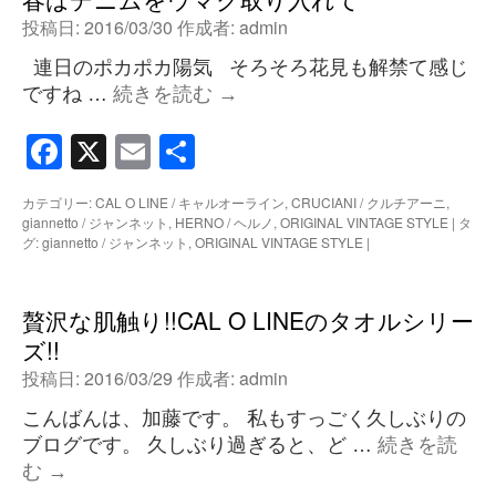
投稿日:
2016/03/30
作成者:
admin
連日のポカポカ陽気 そろそろ花見も解禁て感じ
ですね …
続きを読む
→
Facebook
X
Email
共
有
カテゴリー:
CAL O LINE / キャルオーライン
,
CRUCIANI / クルチアーニ
,
giannetto / ジャンネット
,
HERNO / ヘルノ
,
ORIGINAL VINTAGE STYLE
|
タ
グ:
giannetto / ジャンネット
,
ORIGINAL VINTAGE STYLE
|
贅沢な肌触り!!CAL O LINEのタオルシリー
ズ!!
投稿日:
2016/03/29
作成者:
admin
こんばんは、加藤です。 私もすっごく久しぶりの
ブログです。 久しぶり過ぎると、ど …
続きを読
む
→