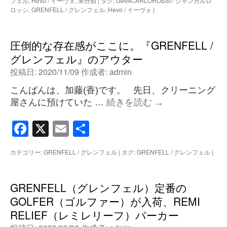
フェル
,
Hevo / イーヴォ
,
未分類
|
タグ:
GIANCARLOROSSI / ジャンカルロ
ロッシ
,
GRENFELL / グレンフェル
,
Hevo / イーヴォ
|
圧倒的な存在感がここに。『GRENFELL /
グレンフェル』のアウター
投稿日:
2020/11/09
作成者:
admin
こんばんは、加藤(香)です。 先日、クリーニング
屋さんに預けていた …
続きを読む
→
Facebook
X
Email
共
有
カテゴリー:
GRENFELL / グレンフェル
|
タグ:
GRENFELL / グレンフェル
|
GRENFELL（グレンフェル）定番の
GOLFER（ゴルファー）が入荷、REMI
RELIEF（レミレリーフ）パーカー