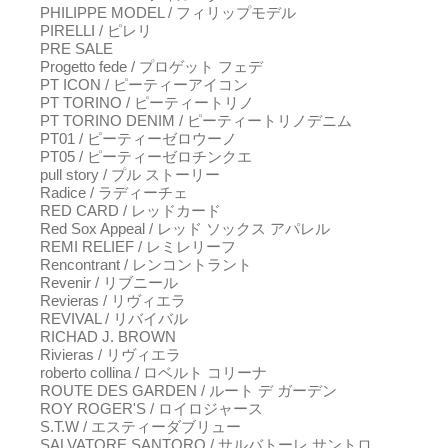
PHILIPPE MODEL / フィリップモデル
PIRELLI / ピレリ
PRE SALE
Progetto fede / プロゲット フェデ
PT ICON / ピーティーアイコン
PT TORINO / ピーティートリノ
PT TORINO DENIM / ピーティートリノデニム
PT01 / ピーティーゼロウーノ
PT05 / ピーティーゼロチンクエ
pull story / プル ストーリー
Radice / ラディーチェ
RED CARD / レッドカード
Red Sox Appeal / レッド ソックス アパレル
REMI RELIEF / レミレリーフ
Rencontrant / レンコントラント
Revenir / リブニール
Revieras / リヴィエラ
REVIVAL / リバイバル
RICHAD J. BROWN
Rivieras / リヴィエラ
roberto collina / ロベルト コリーナ
ROUTE DES GARDEN / ルート デ ガーデン
ROY ROGER'S / ロイロジャース
S.T.W / エスティーダブリュー
SALVATORE SANTORO / サルバトーレ サントロ