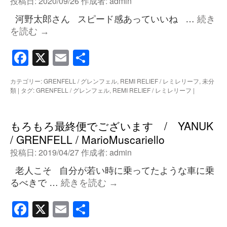
投稿日:
2020/09/26
作成者:
admin
河野太郎さん スピード感あっていいね …
続き
を読む
→
Facebook
X
Email
共
有
カテゴリー:
GRENFELL / グレンフェル
,
REMI RELIEF / レミレリーフ
,
未分
類
|
タグ:
GRENFELL / グレンフェル
,
REMI RELIEF / レミレリーフ
|
もろもろ最終便でございます / YANUK
/ GRENFELL / MarioMuscariello
投稿日:
2019/04/27
作成者:
admin
老人こそ 自分が若い時に乗ってたような車に乗
るべきで …
続きを読む
→
Facebook
X
Email
共
有