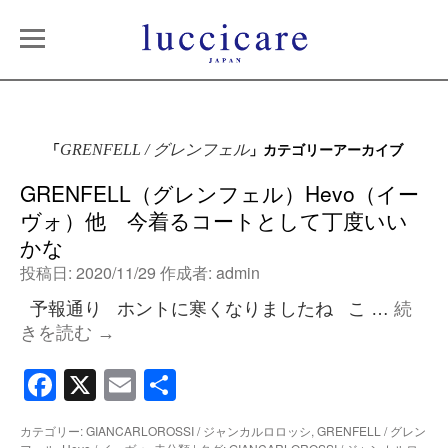
「
」カテゴリーアーカイブ
GRENFELL / グレンフェル
GRENFELL（グレンフェル）Hevo（イー
ヴォ）他 今着るコートとして丁度いい
かな
投稿日:
2020/11/29
作成者:
admin
予報通り ホントに寒くなりましたね こ …
続
きを読む
→
Facebook
X
Email
共
有
カテゴリー:
GIANCARLOROSSI / ジャンカルロロッシ
,
GRENFELL / グレン