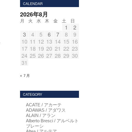
CALENDAR
2026年8月
月
火
水
木
金
土
日
1
2
3
4
5
6
7
8
9
10
11
12
13
14
15
16
モ
17
18
19
20
21
22
23
24
25
26
27
28
29
30
31
« 7月
…
CATEGORY
ACATE / アカーテ
ADAWAS / アダワス
ALAIN / アラン
Alberto Bresci / アルベルト
ブレーシ
Altea / アルテア