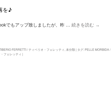
落を♪
bookでもアップ致しましたが、昨 …
続きを読む
→
TIBERIO FERRETTI / ティベリオ・フェレッティ
,
未分類
|
タグ:
PELLE MORBIDA /
ィベリオ・フェレッティ
|