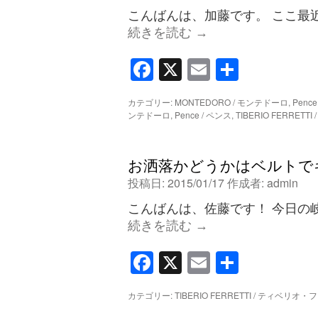
こんばんは、加藤です。 ここ最
続きを読む
→
Facebook
X
Email
共
有
カテゴリー:
MONTEDORO / モンテドーロ
,
Penc
ンテドーロ
,
Pence / ペンス
,
TIBERIO FERRE
お洒落かどうかはベルトでキマる!
投稿日:
2015/01/17
作成者:
admin
こんばんは、佐藤です！ 今日の
続きを読む
→
Facebook
X
Email
共
有
カテゴリー:
TIBERIO FERRETTI / ティベリ