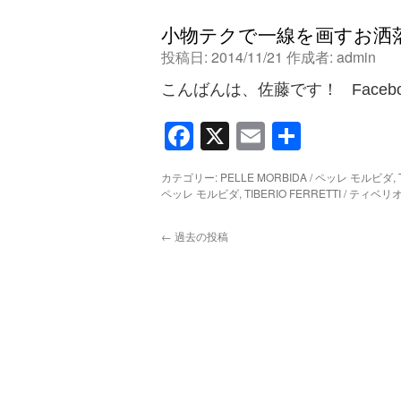
小物テクで一線を画すお洒
投稿日:
2014/11/21
作成者:
admin
こんばんは、佐藤です！ Face
Facebook
X
Email
共
有
カテゴリー:
PELLE MORBIDA / ペッレ モルビダ
,
ペッレ モルビダ
,
TIBERIO FERRETTI / テ
←
過去の投稿