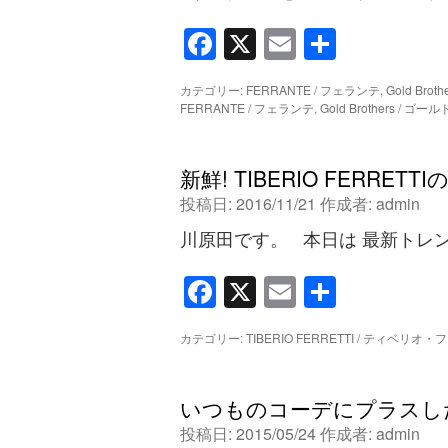
Facebook
X
Email
共
有
カテゴリー:
FERRANTE / フェランテ
,
Gold Bro
FERRANTE / フェランテ
,
Gold Brothers / 
新鮮! TIBERIO FERRET
投稿日:
2016/11/21
作成者:
admin
川原田です。 本日は 最新トレ
Facebook
X
Email
共
有
カテゴリー:
TIBERIO FERRETTI / ティベリ
いつものコーデにプラスした
投稿日:
2015/05/24
作成者:
admin