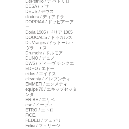
DePetrillo / デ ペトリロ
DESA / デサ
DEUS / デウス
diadora / ディアドラ
DOPPIAA / ドッピアーア
ー
Doria 1905 / ドリア 1905
DOUCAL'S / ドゥカルス
Dr. Vranjes /ドットール・
ヴラニエス
Drumohr / ドルモア
DUNO / デュノ
DW5 / ディーヴ チンクエ
EDHO / エドー
eidos / エイドス
eleventy / イレブンティ
EMMETI / エンメティ
equipe'70 / エキップセッタ
ンタ
ERIBE / エリベ
ese / イーヅィ
ETRO / エトロ
F/CE.
FEDELI / フェデリ
Felisi / フェリージ