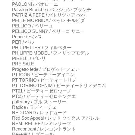
PAOLONI / パオローニ
Passion Branche / パッション ブランチ
PATRIZIA PEPE / パトリツィア ぺぺ
PELLE MORBIDA / ペッレ モルビダ
PELLICO / ペリーコ
PELLICO SUNNY / ペリーコ サニー
Pence / ペンス
PER / ペル
PHIL PETTER / フィルペター
PHILIPPE MODEL / フィリップモデル
PIRELLI / ピレリ
PRE SALE
Progetto fede / プロゲット フェデ
PT ICON / ピーティーアイコン
PT TORINO / ピーティートリノ
PT TORINO DENIM / ピーティートリノデニム
PT01 / ピーティーゼロウーノ
PT05 / ピーティーゼロチンクエ
pull story / プル ストーリー
Radice / ラディーチェ
RED CARD / レッドカード
Red Sox Appeal / レッド ソックス アパレル
REMI RELIEF / レミレリーフ
Rencontrant / レンコントラント
Revenir / リブニール