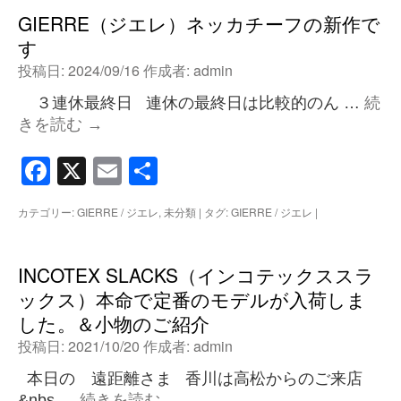
GIERRE（ジエレ）ネッカチーフの新作で
す
投稿日:
2024/09/16
作成者:
admin
３連休最終日 連休の最終日は比較的のん …
続
きを読む
→
Facebook
X
Email
共
有
カテゴリー:
GIERRE / ジエレ
,
未分類
|
タグ:
GIERRE / ジエレ
|
INCOTEX SLACKS（インコテックススラ
ックス）本命で定番のモデルが入荷しま
した。＆小物のご紹介
投稿日:
2021/10/20
作成者:
admin
本日の 遠距離さま 香川は高松からのご来店
&nbs …
続きを読む
→