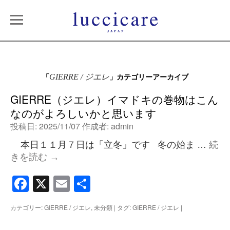
「
」カテゴリーアーカイブ
GIERRE / ジエレ
GIERRE（ジエレ）イマドキの巻物はこん
なのがよろしいかと思います
投稿日:
2025/11/07
作成者:
admin
本日１１月７日は「立冬」です 冬の始ま …
続
きを読む
→
Facebook
X
Email
共
有
カテゴリー:
GIERRE / ジエレ
,
未分類
|
タグ:
GIERRE / ジエレ
|