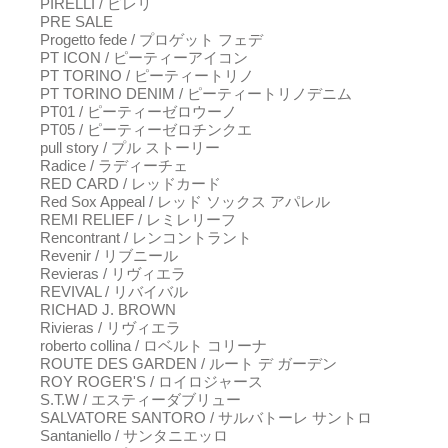
PIRELLI / ピレリ
PRE SALE
Progetto fede / プロゲット フェデ
PT ICON / ピーティーアイコン
PT TORINO / ピーティートリノ
PT TORINO DENIM / ピーティートリノデニム
PT01 / ピーティーゼロウーノ
PT05 / ピーティーゼロチンクエ
pull story / プル ストーリー
Radice / ラディーチェ
RED CARD / レッドカード
Red Sox Appeal / レッド ソックス アパレル
REMI RELIEF / レミレリーフ
Rencontrant / レンコントラント
Revenir / リブニール
Revieras / リヴィエラ
REVIVAL / リバイバル
RICHAD J. BROWN
Rivieras / リヴィエラ
roberto collina / ロベルト コリーナ
ROUTE DES GARDEN / ルート デ ガーデン
ROY ROGER'S / ロイロジャース
S.T.W / エスティーダブリュー
SALVATORE SANTORO / サルバトーレ サントロ
Santaniello / サンタニエッロ