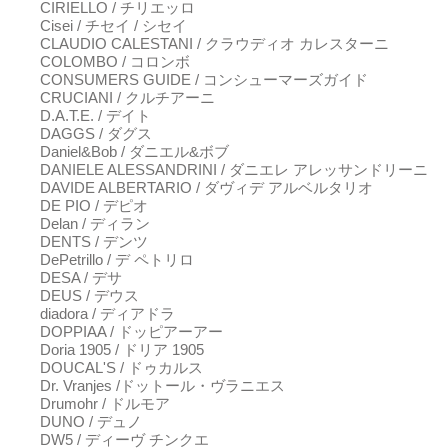
CIRIELLO / チリエッロ
Cisei / チセイ / シセイ
CLAUDIO CALESTANI / クラウディオ カレスターニ
COLOMBO / コロンボ
CONSUMERS GUIDE / コンシューマーズガイド
CRUCIANI / クルチアーニ
D.A.T.E. / デイト
DAGGS / ダグス
Daniel&Bob / ダニエル&ボブ
DANIELE ALESSANDRINI / ダニエレ アレッサンドリーニ
DAVIDE ALBERTARIO / ダヴィデ アルベルタリオ
DE PIO / デピオ
Delan / ディラン
DENTS / デンツ
DePetrillo / デ ペトリロ
DESA / デサ
DEUS / デウス
diadora / ディアドラ
DOPPIAA / ドッピアーアー
Doria 1905 / ドリア 1905
DOUCAL'S / ドゥカルス
Dr. Vranjes /ドットール・ヴラニエス
Drumohr / ドルモア
DUNO / デュノ
DW5 / ディーヴ チンクエ