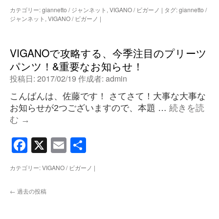
有
カテゴリー:
giannetto / ジャンネット
,
VIGANO / ビガーノ
|
タグ:
giannetto /
ジャンネット
,
VIGANO / ビガーノ
|
VIGANOで攻略する、今季注目のプリーツ
パンツ！&重要なお知らせ！
投稿日:
2017/02/19
作成者:
admin
こんばんは、佐藤です！ さてさて！大事な大事な
お知らせが2つございますので、本題 …
続きを読
む
→
Facebook
X
Email
共
有
カテゴリー:
VIGANO / ビガーノ
|
←
過去の投稿