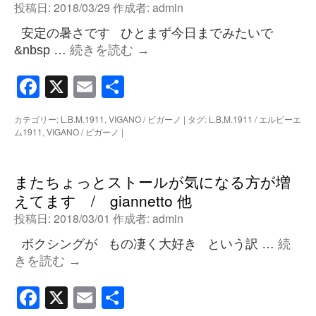
投稿日:
2018/03/29
作成者:
admin
安定の暑さです ひとまず今日までみたいで
&nbsp …
続きを読む
→
Facebook
X
Email
共
有
カテゴリー:
L.B.M.1911
,
VIGANO / ビガーノ
|
タグ:
L.B.M.1911 / エルビーエ
ム1911
,
VIGANO / ビガーノ
|
またちょっとストールが気になる方が増
えてます / giannetto 他
投稿日:
2018/03/01
作成者:
admin
ボクシングが もの凄く大好き という訳 …
続
きを読む
→
Facebook
X
Email
共