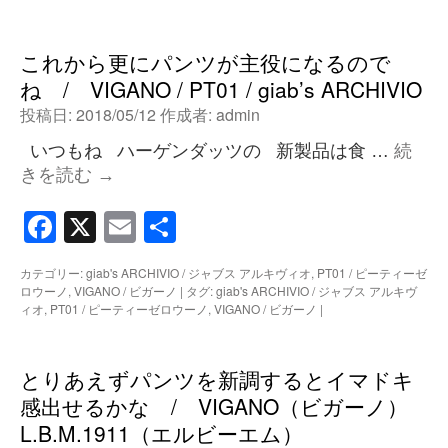
これから更にパンツが主役になるので
ね / VIGANO / PT01 / giab’s ARCHIVIO
投稿日:
2018/05/12
作成者:
admin
いつもね ハーゲンダッツの 新製品は食 …
続
きを読む
→
Facebook
X
Email
共
有
カテゴリー:
giab's ARCHIVIO / ジャブス アルキヴィオ
,
PT01 / ピーティーゼ
ロウーノ
,
VIGANO / ビガーノ
|
タグ:
giab's ARCHIVIO / ジャブス アルキヴ
ィオ
,
PT01 / ピーティーゼロウーノ
,
VIGANO / ビガーノ
|
とりあえずパンツを新調するとイマドキ
感出せるかな / VIGANO（ビガーノ）
L.B.M.1911（エルビーエム）