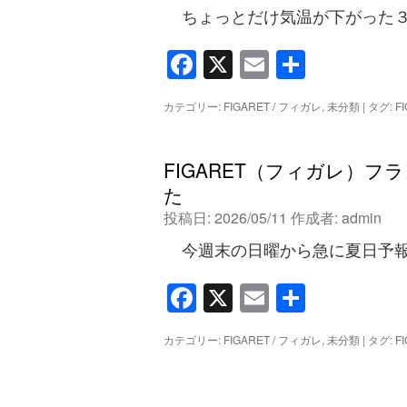
ちょっとだけ気温が下がった３
Facebook
X
Email
共
有
カテゴリー:
FIGARET / フィガレ
,
未分類
|
タグ:
F
FIGARET（フィガレ）
た
投稿日:
2026/05/11
作成者:
admin
今週末の日曜から急に夏日予報に
Facebook
X
Email
共
有
カテゴリー:
FIGARET / フィガレ
,
未分類
|
タグ:
F