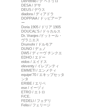
DePetrillo / デ ペトリロ
DESA / デサ
DEUS / デウス
diadora / ディアドラ
DOPPIAA / ドッピアーア
ー
Doria 1905 / ドリア 1905
DOUCAL'S / ドゥカルス
Dr. Vranjes /ドットール・
ヴラニエス
Drumohr / ドルモア
DUNO / デュノ
DW5 / ディーヴ チンクエ
EDHO / エドー
eidos / エイドス
eleventy / イレブンティ
EMMETI / エンメティ
equipe'70 / エキップセッタ
ンタ
ERIBE / エリベ
ese / イーヅィ
ETRO / エトロ
F/CE.
FEDELI / フェデリ
Felisi / フェリージ