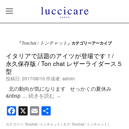
「
」カテゴリーアーカイブ
Tonchat / トンチャット
イタリアで話題のアイツが登場です！/
永久保存版 / Ton chat レザーライダース５
型
投稿日:
2017/08/10
作成者:
admin
北の動向が気になります せっかくの夏休み
&nbsp …
続きを読む
→
Facebook
X
Email
共
有
カテゴリー:
Tonchat / トンチャット
|
タグ:
Tonchat / トンチャット
|