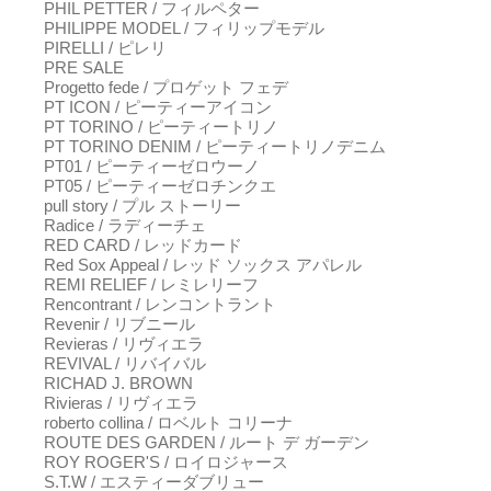
PHIL PETTER / フィルペター
PHILIPPE MODEL / フィリップモデル
PIRELLI / ピレリ
PRE SALE
Progetto fede / プロゲット フェデ
PT ICON / ピーティーアイコン
PT TORINO / ピーティートリノ
PT TORINO DENIM / ピーティートリノデニム
PT01 / ピーティーゼロウーノ
PT05 / ピーティーゼロチンクエ
pull story / プル ストーリー
Radice / ラディーチェ
RED CARD / レッドカード
Red Sox Appeal / レッド ソックス アパレル
REMI RELIEF / レミレリーフ
Rencontrant / レンコントラント
Revenir / リブニール
Revieras / リヴィエラ
REVIVAL / リバイバル
RICHAD J. BROWN
Rivieras / リヴィエラ
roberto collina / ロベルト コリーナ
ROUTE DES GARDEN / ルート デ ガーデン
ROY ROGER'S / ロイロジャース
S.T.W / エスティーダブリュー