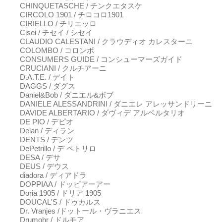
CHINQUETASCHE / チンクエタスケ
CIRCOLO 1901 / チロコロ1901
CIRIELLO / チリエッロ
Cisei / チセイ / シセイ
CLAUDIO CALESTANI / クラウディオ カレスターニ
COLOMBO / コロンボ
CONSUMERS GUIDE / コンシューマーズガイド
CRUCIANI / クルチアーニ
D.A.T.E. / デイト
DAGGS / ダグス
Daniel&Bob / ダニエル&ボブ
DANIELE ALESSANDRINI / ダニエレ アレッサンドリーニ
DAVIDE ALBERTARIO / ダヴィデ アルベルタリオ
DE PIO / デピオ
Delan / ディラン
DENTS / デンツ
DePetrillo / デ ペトリロ
DESA / デサ
DEUS / デウス
diadora / ディアドラ
DOPPIAA / ドッピアーアー
Doria 1905 / ドリア 1905
DOUCAL'S / ドゥカルス
Dr. Vranjes /ドットール・ヴラニエス
Drumohr / ドルモア