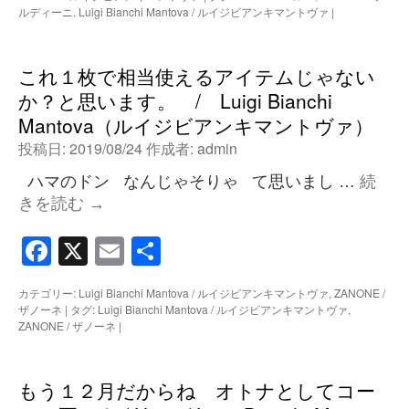
ルディーニ
,
Luigi Bianchi Mantova / ルイジビアンキマントヴァ
|
これ１枚で相当使えるアイテムじゃない
か？と思います。 / Luigi Bianchi
Mantova（ルイジビアンキマントヴァ）
投稿日:
2019/08/24
作成者:
admin
ハマのドン なんじゃそりゃ て思いまし …
続
きを読む
→
Facebook
X
Email
共
有
カテゴリー:
Luigi Bianchi Mantova / ルイジビアンキマントヴァ
,
ZANONE /
ザノーネ
|
タグ:
Luigi Bianchi Mantova / ルイジビアンキマントヴァ
,
ZANONE / ザノーネ
|
もう１２月だからね オトナとしてコー