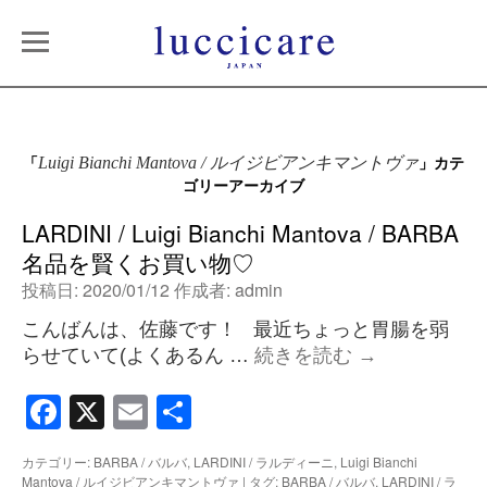
「
」カテ
Luigi Bianchi Mantova / ルイジビアンキマントヴァ
ゴリーアーカイブ
LARDINI / Luigi Bianchi Mantova / BARBA
名品を賢くお買い物♡
投稿日:
2020/01/12
作成者:
admin
こんばんは、佐藤です！ 最近ちょっと胃腸を弱
らせていて(よくあるん …
続きを読む
→
Facebook
X
Email
共
有
カテゴリー:
BARBA / バルバ
,
LARDINI / ラルディーニ
,
Luigi Bianchi
Mantova / ルイジビアンキマントヴァ
|
タグ:
BARBA / バルバ
,
LARDINI / ラ