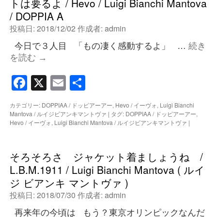
トは要るよ / Hevo / Luigi Bianchi Mantova
/ DOPPIA A
投稿日:
2018/12/02
作成者:
admin
今日で３人目 「もの凄く感動するよ」 …
続き
を読む
→
Facebook
X
Email
共
有
カテゴリー:
DOPPIAA / ドッピアーアー
,
Hevo / イーヴォ
,
Luigi Bianchi
Mantova / ルイジビアンキマントヴァ
|
タグ:
DOPPIAA / ドッピアーアー
,
Hevo / イーヴォ
,
Luigi Bianchi Mantova / ルイジビアンキマントヴァ
|
そろそろさ ジャケット着ましょうね /
L.B.M.1911 / Luigi Bianchi Mantova ( ルイ
ジ ビアンキ マントヴァ )
投稿日:
2018/07/30
作成者:
admin
再来年の今頃は もう？東京オリンピックなんだ