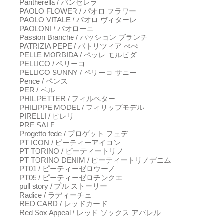
Pantherella / パンセレラ
PAOLO FLOWER / パオロ フラワー
PAOLO VITALE / パオロ ヴィターレ
PAOLONI / パオローニ
Passion Branche / パッション ブランチ
PATRIZIA PEPE / パトリツィア ぺぺ
PELLE MORBIDA / ペッレ モルビダ
PELLICO / ペリーコ
PELLICO SUNNY / ペリーコ サニー
Pence / ペンス
PER / ペル
PHIL PETTER / フィルペター
PHILIPPE MODEL / フィリップモデル
PIRELLI / ピレリ
PRE SALE
Progetto fede / プロゲット フェデ
PT ICON / ピーティーアイコン
PT TORINO / ピーティートリノ
PT TORINO DENIM / ピーティートリノデニム
PT01 / ピーティーゼロウーノ
PT05 / ピーティーゼロチンクエ
pull story / プル ストーリー
Radice / ラディーチェ
RED CARD / レッドカード
Red Sox Appeal / レッド ソックス アパレル