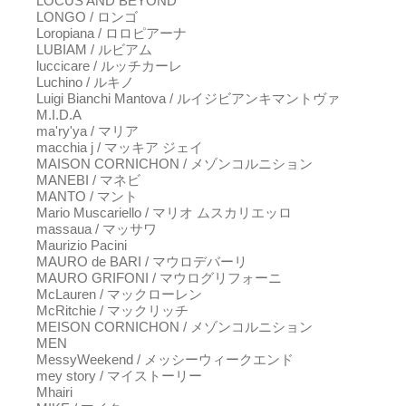
LOCUS AND BEYOND
LONGO / ロンゴ
Loropiana / ロロピアーナ
LUBIAM / ルビアム
luccicare / ルッチカーレ
Luchino / ルキノ
Luigi Bianchi Mantova / ルイジビアンキマントヴァ
M.I.D.A
ma'ry'ya / マリア
macchia j / マッキア ジェイ
MAISON CORNICHON / メゾンコルニション
MANEBI / マネビ
MANTO / マント
Mario Muscariello / マリオ ムスカリエッロ
massaua / マッサワ
Maurizio Pacini
MAURO de BARI / マウロデバーリ
MAURO GRIFONI / マウログリフォーニ
McLauren / マックローレン
McRitchie / マックリッチ
MEISON CORNICHON / メゾンコルニション
MEN
MessyWeekend / メッシーウィークエンド
mey story / マイストーリー
Mhairi