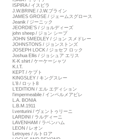
ISPIRA / イスピラ
J.W.BRINE / J.W.ブライン
JAMES GROSE / ジェームスグロース
Jeanik / ジーニック
JEORDIE'S / ジョルディーズ
john sheep / ジョン シープ
JOHN SMEDLEY / ジョン スメドレー
JOHNSTONS / ジョンストンズ
JOSEPH LOCK / ジョセフ ロック
Joshua Ellis / ジョシュア エリス
K-K shirt / ケーケーシャツ
K.I.T.
KEPT / ケプト
KINGSLEY / キングスレー
L'8 / ロット8
L'EDITION / エル エディション
l'impermeabile / インペルメアビレ
L.A. BONIA
L.B.M.1911
l.venturini / ヴェントゥリーニ
LARDINI / ラルディーニ
LAVENHAM / ラベンハム
LEON / レオン
Letroyes / ルトロア