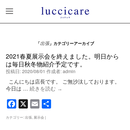
「
」カテゴリーアーカイブ
出張
2021春夏展示会を終えました。明日から
は毎日秋冬物紹介予定です。
投稿日:
2020/08/01
作成者:
admin
こんにちは店長です。 ご無沙汰しております。
今日は …
続きを読む
→
Facebook
X
Email
共
有
カテゴリー:
出張
,
展示会
|