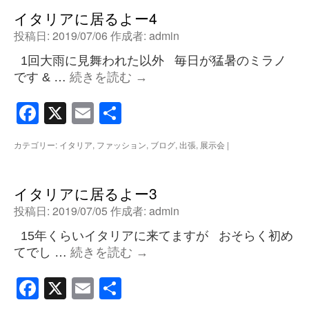
イタリアに居るよー4
投稿日:
2019/07/06
作成者:
admin
1回大雨に見舞われた以外 毎日が猛暑のミラノ
です & …
続きを読む
→
Facebook
X
Email
共
有
カテゴリー:
イタリア
,
ファッション
,
ブログ
,
出張
,
展示会
|
イタリアに居るよー3
投稿日:
2019/07/05
作成者:
admin
15年くらいイタリアに来てますが おそらく初め
てでし …
続きを読む
→
Facebook
X
Email
共