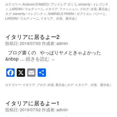
有
カテゴリー:
Andorea D'AMICO / アンドレア ダミコ
,
eleventy / イレブンテ
ィ
,
LARDINI / ラルディーニ
,
イタリア
,
ファッション
,
ブログ
,
出張
,
展示会
|
タグ:
eleventy / イレブンティ
,
GABRIELE PASINI / ガブリエレ パジーニ
,
LARDINI / ラルディーニ
,
イタリア、出張、展示会
|
イタリアに居るよー2
投稿日:
2019/07/03
作成者:
admin
ブログ書くの やっぱりヤメときゃよかった
&nbsp …
続きを読む
→
Facebook
X
Email
共
有
カテゴリー:
イタリア
,
ブログ
,
出張
,
展示会
|
タグ:
イタリア、出張、展示会
|
イタリアに居るよー1
投稿日:
2019/07/02
作成者:
admin