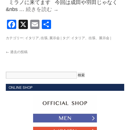
ミラノに来てます 今回は成田や羽田じゃなく
&nbs …
続きを読む
→
Facebook
X
Email
共
有
カテゴリー:
イタリア
,
出張
,
展示会
|
タグ:
イタリア、出張、展示会
|
←
過去の投稿
ONLINE SHOP