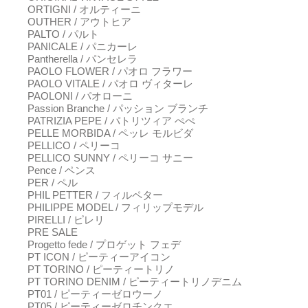
ORTIGNI / オルティーニ
OUTHER / アウトヒア
PALTO / パルト
PANICALE / パニカーレ
Pantherella / パンセレラ
PAOLO FLOWER / パオロ フラワー
PAOLO VITALE / パオロ ヴィターレ
PAOLONI / パオローニ
Passion Branche / パッション ブランチ
PATRIZIA PEPE / パトリツィア ぺぺ
PELLE MORBIDA / ペッレ モルビダ
PELLICO / ペリーコ
PELLICO SUNNY / ペリーコ サニー
Pence / ペンス
PER / ペル
PHIL PETTER / フィルペター
PHILIPPE MODEL / フィリップモデル
PIRELLI / ピレリ
PRE SALE
Progetto fede / プロゲット フェデ
PT ICON / ピーティーアイコン
PT TORINO / ピーティートリノ
PT TORINO DENIM / ピーティートリノデニム
PT01 / ピーティーゼロウーノ
PT05 / ピーティーゼロチンクエ