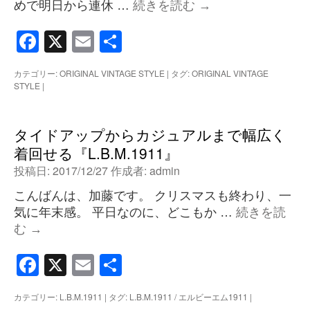
めで明日から連休 …
続きを読む
→
Facebook
X
Email
共
有
カテゴリー:
ORIGINAL VINTAGE STYLE
|
タグ:
ORIGINAL VINTAGE
STYLE
|
タイドアップからカジュアルまで幅広く
着回せる『L.B.M.1911』
投稿日:
2017/12/27
作成者:
admin
こんばんは、加藤です。 クリスマスも終わり、一
気に年末感。 平日なのに、どこもか …
続きを読
む
→
Facebook
X
Email
共
有
カテゴリー:
L.B.M.1911
|
タグ:
L.B.M.1911 / エルビーエム1911
|