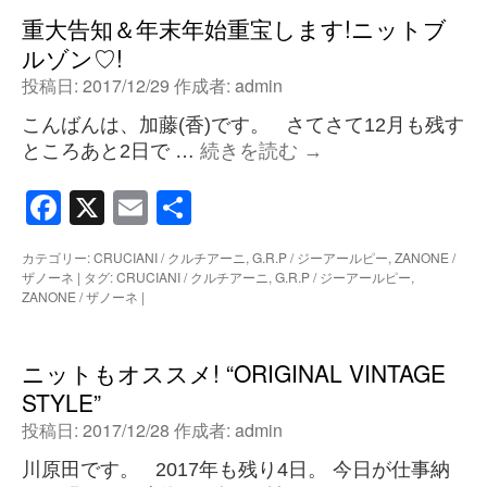
重大告知＆年末年始重宝します!ニットブ
ルゾン♡!
投稿日:
2017/12/29
作成者:
admin
こんばんは、加藤(香)です。 さてさて12月も残す
ところあと2日で …
続きを読む
→
Facebook
X
Email
共
有
カテゴリー:
CRUCIANI / クルチアーニ
,
G.R.P / ジーアールピー
,
ZANONE /
ザノーネ
|
タグ:
CRUCIANI / クルチアーニ
,
G.R.P / ジーアールピー
,
ZANONE / ザノーネ
|
ニットもオススメ! “ORIGINAL VINTAGE
STYLE”
投稿日:
2017/12/28
作成者:
admin
川原田です。 2017年も残り4日。 今日が仕事納