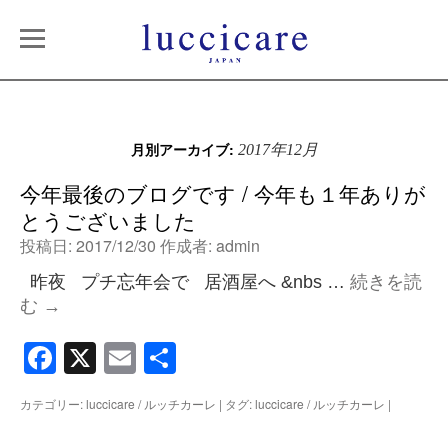
月別アーカイブ:
2017年12月
今年最後のブログです / 今年も１年ありが
とうございました
投稿日:
2017/12/30
作成者:
admin
昨夜 プチ忘年会で 居酒屋へ &nbs …
続きを読
む
→
Facebook
X
Email
共
有
カテゴリー:
luccicare / ルッチカーレ
|
タグ:
luccicare / ルッチカーレ
|