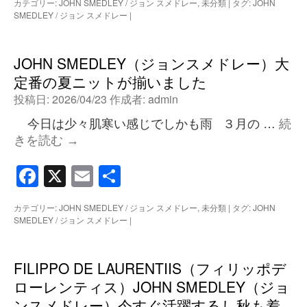
カテゴリー:
JOHN SMEDLEY / ジョン スメドレー
,
未分類
|
タグ:
JOHN
SMEDLEY / ジョン スメドレー
|
JOHN SMEDLEY（ジョンスメドレー）大
定番の夏ニットが揃いました
投稿日:
2026/04/23
作成者:
admin
今日は少々肌寒い感じでしかも雨 ３月の …
続
きを読む
→
Facebook
X
Email
共
有
カテゴリー:
JOHN SMEDLEY / ジョン スメドレー
,
未分類
|
タグ:
JOHN
SMEDLEY / ジョン スメドレー
|
FILIPPO DE LAURENTIIS（フィリッポデ
ローレンティス）JOHN SMEDLEY（ジョ
ンスメドレー）今すぐ活躍するし秋も着