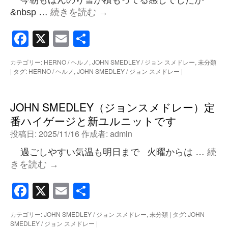
今朝もほんのり雪が積もってる感じでしたが
&nbsp …
続きを読む
→
Facebook
X
Email
共
有
カテゴリー:
HERNO / ヘルノ
,
JOHN SMEDLEY / ジョン スメドレー
,
未分類
|
タグ:
HERNO / ヘルノ
,
JOHN SMEDLEY / ジョン スメドレー
|
JOHN SMEDLEY（ジョンスメドレー）定
番ハイゲージと新ユルニットです
投稿日:
2025/11/16
作成者:
admin
過ごしやすい気温も明日まで 火曜からは …
続
きを読む
→
Facebook
X
Email
共
有
カテゴリー:
JOHN SMEDLEY / ジョン スメドレー
,
未分類
|
タグ:
JOHN
SMEDLEY / ジョン スメドレー
|