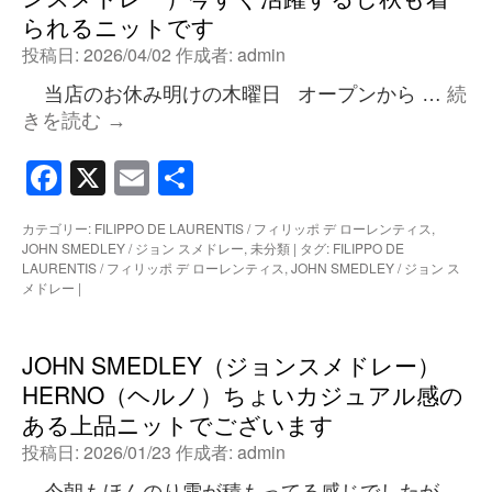
られるニットです
投稿日:
2026/04/02
作成者:
admin
当店のお休み明けの木曜日 オープンから …
続
きを読む
→
Facebook
X
Email
共
有
カテゴリー:
FILIPPO DE LAURENTIS / フィリッポ デ ローレンティス
,
JOHN SMEDLEY / ジョン スメドレー
,
未分類
|
タグ:
FILIPPO DE
LAURENTIS / フィリッポ デ ローレンティス
,
JOHN SMEDLEY / ジョン ス
メドレー
|
JOHN SMEDLEY（ジョンスメドレー）
HERNO（ヘルノ）ちょいカジュアル感の
ある上品ニットでございます
投稿日:
2026/01/23
作成者:
admin