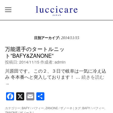
日別アーカイブ:
2014/11/15
万能選手のタートルニッ
ト”BAFY&ZANONE”
投稿日:
2014/11/15
作成者:
admin
川原田です。 この２、３日で岐阜は一気に冷え込
み 冬本番へと突入しております！ …
続きを読む
→
Facebook
X
Email
共
有
カテゴリー:
BAFY / バフィー
,
ZANONE / ザノーネ
|
タグ:
BAFY / バフィー
,
ZANONE / ザノーネ
|