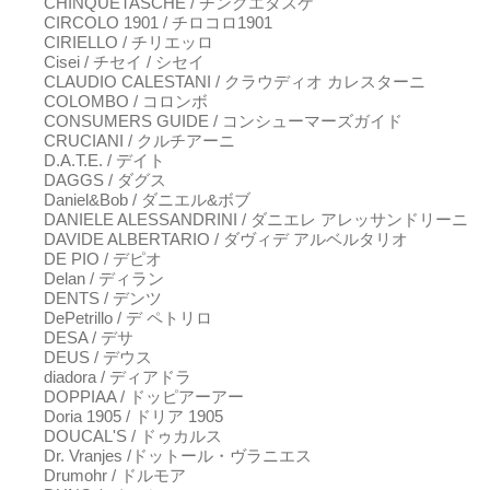
CHINQUETASCHE / チンクエタスケ
CIRCOLO 1901 / チロコロ1901
CIRIELLO / チリエッロ
Cisei / チセイ / シセイ
CLAUDIO CALESTANI / クラウディオ カレスターニ
COLOMBO / コロンボ
CONSUMERS GUIDE / コンシューマーズガイド
CRUCIANI / クルチアーニ
D.A.T.E. / デイト
DAGGS / ダグス
Daniel&Bob / ダニエル&ボブ
DANIELE ALESSANDRINI / ダニエレ アレッサンドリーニ
DAVIDE ALBERTARIO / ダヴィデ アルベルタリオ
DE PIO / デピオ
Delan / ディラン
DENTS / デンツ
DePetrillo / デ ペトリロ
DESA / デサ
DEUS / デウス
diadora / ディアドラ
DOPPIAA / ドッピアーアー
Doria 1905 / ドリア 1905
DOUCAL'S / ドゥカルス
Dr. Vranjes /ドットール・ヴラニエス
Drumohr / ドルモア