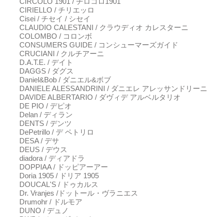
CIRCOLO 1901 / チロコロ1901
CIRIELLO / チリエッロ
Cisei / チセイ / シセイ
CLAUDIO CALESTANI / クラウディオ カレスターニ
COLOMBO / コロンボ
CONSUMERS GUIDE / コンシューマーズガイド
CRUCIANI / クルチアーニ
D.A.T.E. / デイト
DAGGS / ダグス
Daniel&Bob / ダニエル&ボブ
DANIELE ALESSANDRINI / ダニエレ アレッサンドリーニ
DAVIDE ALBERTARIO / ダヴィデ アルベルタリオ
DE PIO / デピオ
Delan / ディラン
DENTS / デンツ
DePetrillo / デ ペトリロ
DESA / デサ
DEUS / デウス
diadora / ディアドラ
DOPPIAA / ドッピアーアー
Doria 1905 / ドリア 1905
DOUCAL'S / ドゥカルス
Dr. Vranjes /ドットール・ヴラニエス
Drumohr / ドルモア
DUNO / デュノ