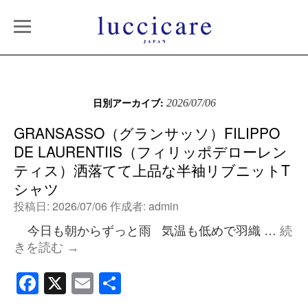
日別アーカイブ:
2026/07/06
GRANSASSO（グランサッソ）FILIPPO
DE LAURENTIIS（フィリッポデローレン
ティス）洒落てて上品な半袖リブニットT
シャツ
投稿日:
2026/07/06
作成者:
admin
今日も朝からずっと雨 気温も低めで羽織 …
続
きを読む
→
Facebook
X
Email
共
有