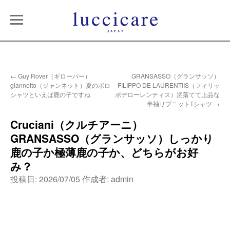
←
Guy Rover（ギローバー）
GRANSASSO（グランサッソ）
giannetto（ジャンネット）夏のポロ
FILIPPO DE LAURENTIIS（フィリッ
シャツといえば鹿の子ですね
ポデローレンティス）洒落てて上品な
半袖リブニットTシャツ
→
Cruciani（クルチアーニ）
GRANSASSO（グランサッソ）しっかり
鹿の子か極薄鹿の子か、どちらがお好
み？
投稿日:
2026/07/05
作成者:
admin