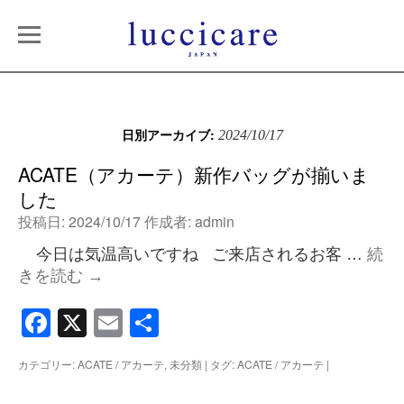
日別アーカイブ:
2024/10/17
ACATE（アカーテ）新作バッグが揃いま
した
投稿日:
2024/10/17
作成者:
admin
今日は気温高いですね ご来店されるお客 …
続
きを読む
→
Facebook
X
Email
共
有
カテゴリー:
ACATE / アカーテ
,
未分類
|
タグ:
ACATE / アカーテ
|