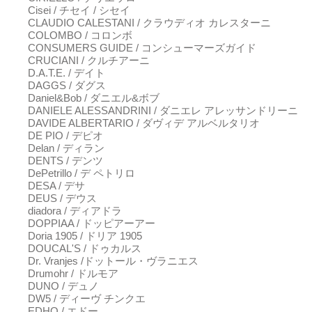
Cisei / チセイ / シセイ
CLAUDIO CALESTANI / クラウディオ カレスターニ
COLOMBO / コロンボ
CONSUMERS GUIDE / コンシューマーズガイド
CRUCIANI / クルチアーニ
D.A.T.E. / デイト
DAGGS / ダグス
Daniel&Bob / ダニエル&ボブ
DANIELE ALESSANDRINI / ダニエレ アレッサンドリーニ
DAVIDE ALBERTARIO / ダヴィデ アルベルタリオ
DE PIO / デピオ
Delan / ディラン
DENTS / デンツ
DePetrillo / デ ペトリロ
DESA / デサ
DEUS / デウス
diadora / ディアドラ
DOPPIAA / ドッピアーアー
Doria 1905 / ドリア 1905
DOUCAL'S / ドゥカルス
Dr. Vranjes /ドットール・ヴラニエス
Drumohr / ドルモア
DUNO / デュノ
DW5 / ディーヴ チンクエ
EDHO / エドー