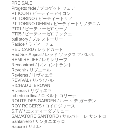
PRE SALE
Progetto fede / プロゲット フェデ
PT ICON / ピーティーアイコン
PT TORINO / ピーティートリノ
PT TORINO DENIM / ピーティートリノデニム
PT01 / ピーティーゼロウーノ
PT05 / ピーティーゼロチンクエ
pull story / プル ストーリー
Radice / ラディーチェ
RED CARD / レッドカード
Red Sox Appeal / レッド ソックス アパレル
REMI RELIEF / レミレリーフ
Rencontrant / レンコントラント
Revenir / リブニール
Revieras / リヴィエラ
REVIVAL / リバイバル
RICHAD J. BROWN
Rivieras / リヴィエラ
roberto collina / ロベルト コリーナ
ROUTE DES GARDEN / ルート デ ガーデン
ROY ROGER'S / ロイロジャース
S.T.W / エスティーダブリュー
SALVATORE SANTORO / サルバトーレ サントロ
Santaniello / サンタニエッロ
Sapore / サポレ